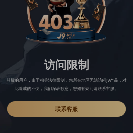
访问限制
尊敬的用户，由于相关法律限制，您所在地区无法访问J9产品，对
此造成的不便，我们深表歉意，您如有疑问请联系客服。
联系客服