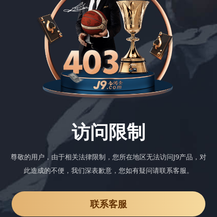
访问限制
尊敬的用户，由于相关法律限制，您所在地区无法访问J9产品，对
此造成的不便，我们深表歉意，您如有疑问请联系客服。
联系客服