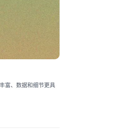
更丰富、数据和细节更具