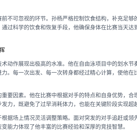
赛前不可忽视的环节。孙杨严格控制饮食结构，补充足够
。通过科学的饮食和恢复手段，他确保身体在比赛当天达
挥
技术动作展现出极高的水准。他在自由泳项目中的划水节
进力。每一次出发、每一次转身都经过精心计算，使他在
的重要因素。他在比赛中根据对手的特点和自身优势，合
步发力，既避免了过早消耗体力，也能在关键阶段实现超
于根据场上情况灵活调整策略。面对突发的对手追赶或领
应变能力体现了他丰富的比赛经验和深厚的竞技智慧。