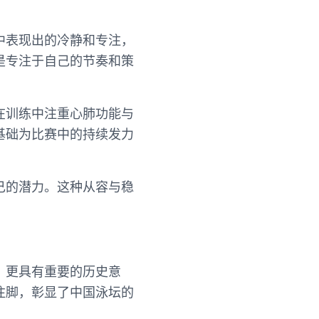
中表现出的冷静和专注，
是专注于自己的节奏和策
在训练中注重心肺功能与
基础为比赛中的持续发力
己的潜力。这种从容与稳
，更具有重要的历史意
注脚，彰显了中国泳坛的