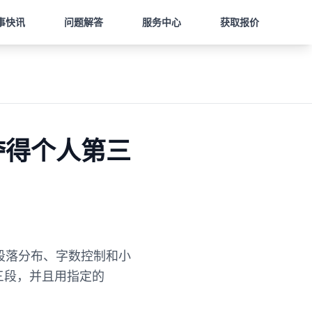
事快讯
问题解答
服务中心
获取报价
夺得个人第三
段落分布、字数控制和小
三段，并且用指定的