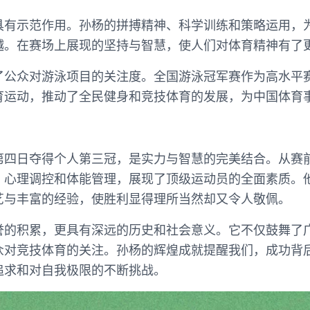
具有示范作用。孙杨的拼搏精神、科学训练和策略运用，
越。在赛场上展现的坚持与智慧，使人们对体育精神有了
了公众对游泳项目的关注度。全国游泳冠军赛作为高水平
育运动，推动了全民健身和竞技体育的发展，为中国体育
第四日夺得个人第三冠，是实力与智慧的完美结合。从赛
、心理调控和体能管理，展现了顶级运动员的全面素质。
艺与丰富的经验，使胜利显得理所当然却又令人敬佩。
誉的积累，更具有深远的历史和社会意义。它不仅鼓舞了
众对竞技体育的关注。孙杨的辉煌成就提醒我们，成功背
追求和对自我极限的不断挑战。