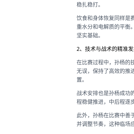
稳扎稳打。
饮食和身体恢复同样是
重水分和电解质的平衡
坚实基础。
2、技术与战术的精准发
在比赛过程中，孙杨的
无误，保持了高效的推
置。
战术安排也是孙杨成功
程稳健推进，中后程逐
此外，孙杨在比赛中善
并调整节奏，这种临场