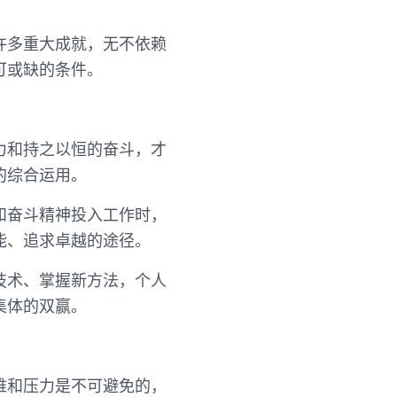
许多重大成就，无不依赖
可或缺的条件。
力和持之以恒的奋斗，才
的综合运用。
和奋斗精神投入工作时，
能、追求卓越的途径。
技术、掌握新方法，个人
集体的双赢。
难和压力是不可避免的，