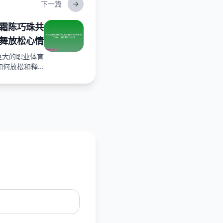
下一篇
霜陈巧珠共
舞放松心情
巨大的职业体育
何放松和释...