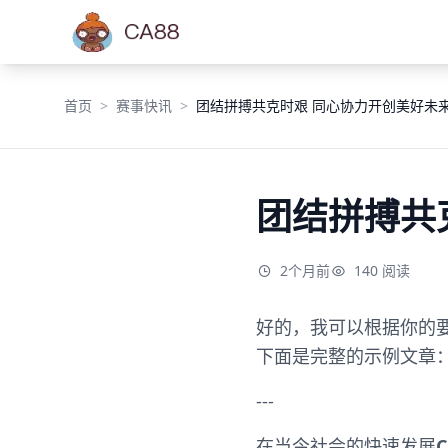
首页
赛事快讯
团结拼搏共克时艰 同心协力开创美好未
团结拼搏共
2个月前
140 阅读
好的，我可以根据你的要
下面是完整的示例文章
---
在当今社会的快速发展