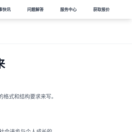
事快讯
问题解答
服务中心
获取报价
来
你的格式和结构要求来写。
社会进步与个人成长的