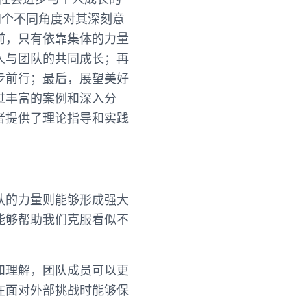
四个不同角度对其深刻意
前，只有依靠集体的力量
人与团队的共同成长；再
步前行；最后，展望美好
过丰富的案例和深入分
者提供了理论指导和实践
队的力量则能够形成强大
能够帮助我们克服看似不
和理解，团队成员可以更
在面对外部挑战时能够保