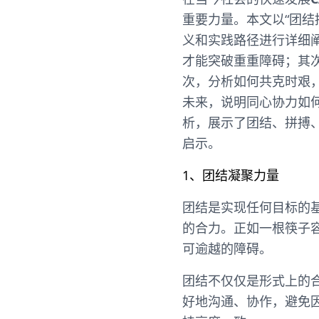
重要力量。本文以“团
义和实践路径进行详细
才能突破重重障碍；其
次，分析如何共克时艰
未来，说明同心协力如
析，展示了团结、拼搏
启示。
1、团结凝聚力量
团结是实现任何目标的
的合力。正如一根筷子
可逾越的障碍。
团结不仅仅是形式上的
好地沟通、协作，避免