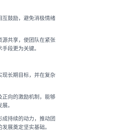
相互鼓励，避免消极情绪
资源共享，使团队在紧张
术手段更为关键。
实现长期目标，并在复杂
及正向的激励机制，能够
发展。
形成持续的动力，推动团
的发展奠定坚实基础。