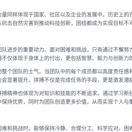
力量同样体现于国家、社区以及企业的发展中。历史上的
从抗击自然灾害到推动科技创新，团结都成为实现目标不
团队进步的重要动力。面对困难和挑战，只有通过不懈努
搏不仅体现于身体上的付出，更包括智慧、毅力与创新力
动整个团队的士气。当团队中的每个成员都以高度责任感
力会显著提升。拼搏不仅是完成任务的手段，更是激发潜
拼搏精神也体现为对知识和技能的不断追求。通过学习新
中保持优势，同时为团队创造更多价值，从而实现个人与
困难和挑战时，能够保持冷静、合理分工、科学应对。困