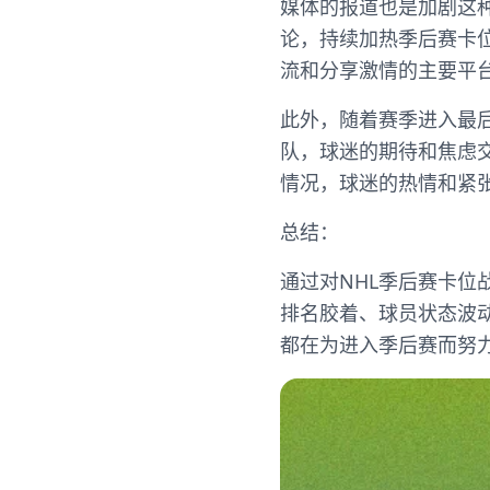
媒体的报道也是加剧这
论，持续加热季后赛卡
流和分享激情的主要平
此外，随着赛季进入最
队，球迷的期待和焦虑
情况，球迷的热情和紧
总结：
通过对NHL季后赛卡
排名胶着、球员状态波
都在为进入季后赛而努