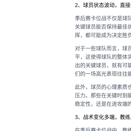
2、球员状态波动，直
季后赛卡位战不仅是球
关键球员能否保持最佳
挥，都可能成为决定胜
对于一些球队而言，球
平，这使得球队的整体
出的关键球员，就有可
们的一场高光表现往往
此外，球员的心理素质
压力。那些在关键时刻
稳定性，还是在进攻端
3、战术变化多端，教
在季后赛卡位战中，教