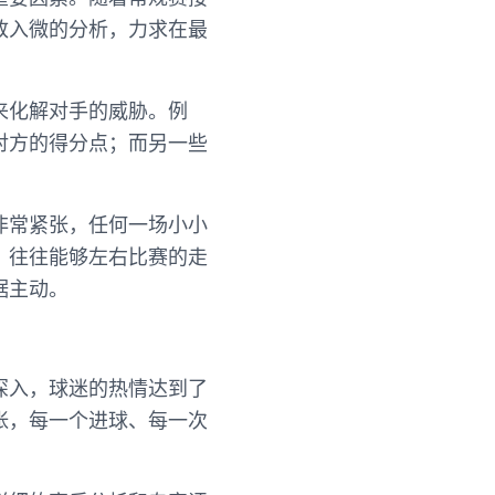
致入微的分析，力求在最
来化解对手的威胁。例
对方的得分点；而另一些
非常紧张，任何一场小小
，往往能够左右比赛的走
据主动。
深入，球迷的热情达到了
张，每一个进球、每一次