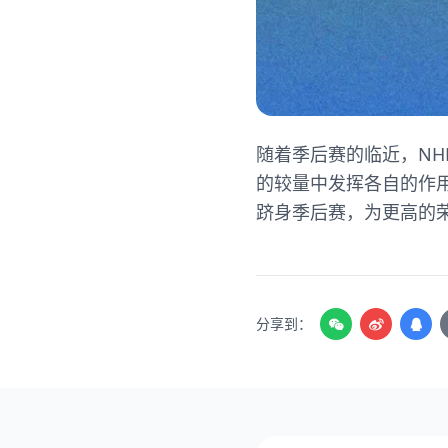
随着季后赛的临近，N
的较量中发挥各自的作
跻身季后赛，为更高的
分享到：