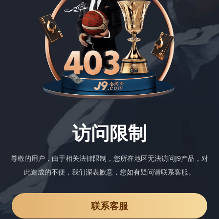
访问限制
尊敬的用户，由于相关法律限制，您所在地区无法访问J9产品，对
此造成的不便，我们深表歉意，您如有疑问请联系客服。
联系客服