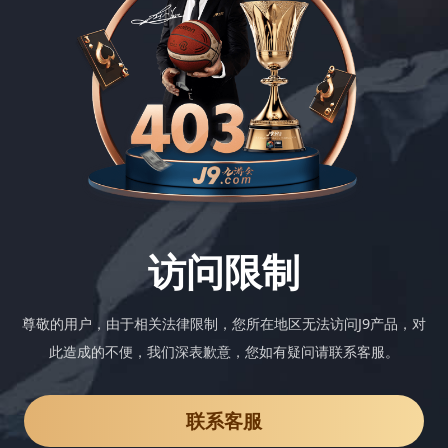
访问限制
尊敬的用户，由于相关法律限制，您所在地区无法访问J9产品，对
此造成的不便，我们深表歉意，您如有疑问请联系客服。
联系客服